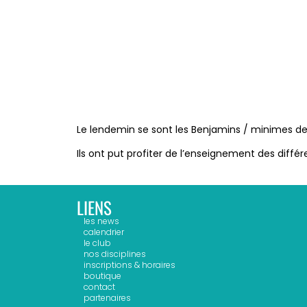
Le lendemin se sont les Benjamins / minimes de 
Ils ont put profiter de l’enseignement des diffé
LIENS
les news
calendrier
le club
nos disciplines
inscriptions & horaires
boutique
contact
partenaires